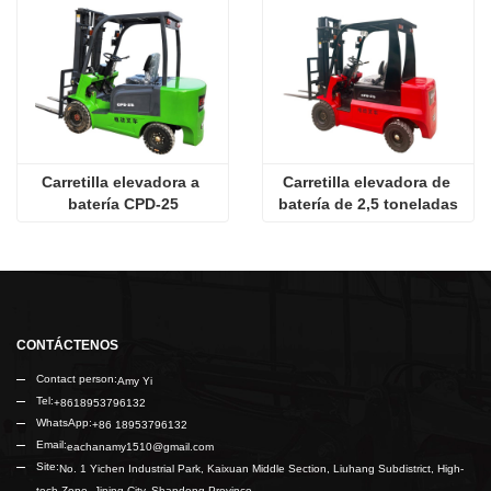
Carretilla elevadora a 
Carretilla elevadora de 
batería CPD-25
batería de 2,5 toneladas
CONTÁCTENOS
Contact person:
Amy Yi
Tel:
+8618953796132
WhatsApp:
+86 18953796132
Email:
eachanamy1510@gmail.com
Site:
No. 1 Yichen Industrial Park, Kaixuan Middle Section, Liuhang Subdistrict, High-
tech Zone, Jining City, Shandong Province.