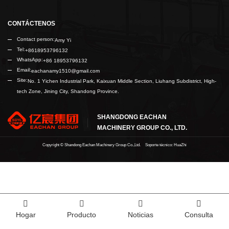
CONTÁCTENOS
Contact person:
Amy Yi
Tel:
+8618953796132
WhatsApp:
+86 18953796132
Email:
eachanamy1510@gmail.com
Site:
No. 1 Yichen Industrial Park, Kaixuan Middle Section, Liuhang Subdistrict, High-
tech Zone, Jining City, Shandong Province.
SHANGDONG EACHAN
MACHINERY GROUP CO., LTD.
Copyright ©
Shandong Eachan Machinery Group Co.,Ltd.
Soporte técnico: HuaZhi
Hogar
Producto
Noticias
Consulta