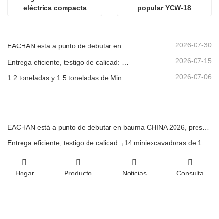
eléctrica compacta
popular YCW-18
2026-07-30
EACHAN está a punto de debutar en bauma CHINA 2026, presentando innovadores logros en maquinaria de construcción pequeña en Shanghái
2026-07-15
Entrega eficiente, testigo de calidad: ¡14 miniexcavadoras de 1.8 toneladas han sido enviadas con éxito!
2026-07-06
1.2 toneladas y 1.5 toneladas de Miniexcavadoras Enviadas en Contenedores Hoy
EACHAN está a punto de debutar en bauma CHINA 2026, presentando innovadores logros en maquinaria de construcción pequeña en Shanghái
Entrega eficiente, testigo de calidad: ¡14 miniexcavadoras de 1.8 toneladas han sido enviadas con éxito!
1.2 toneladas y 1.5 toneladas de Miniexcavadoras Enviadas en Contenedores Hoy
Hogar
Producto
Noticias
Consulta
Hecho en China nuevamente reconocido por el mercado alemán: cargador telescópico YC-180T, muy elogiado por los clientes
El Grupo Shandong Eacan brilla en la exposición de Hungría