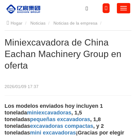
Hogar
Noticias
Noticias de la empresa
Miniexcavadora de China Eachan Machinery Group en oferta
Miniexcavadora de China
Eachan Machinery Group en
oferta
2026/01/09 17:37
Los modelos enviados hoy incluyen 1
tonelada
miniexcavadoras
, 1,5
toneladas
pequeñas excavadoras
, 1,8
toneladas
excavadoras compactas
, y 2
toneladas
mini excavadoras
¡Gracias por elegir