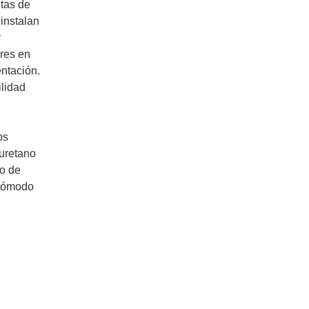
ntas de
 instalan
r
ores en
entación.
ilidad
os
iuretano
co de
 cómodo