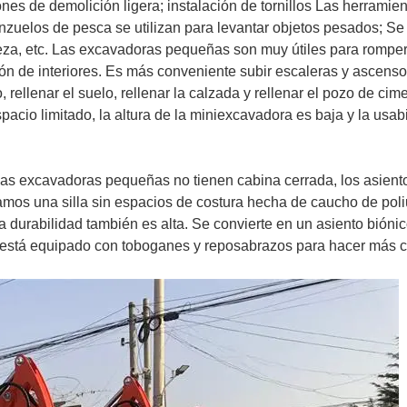
ones de demolición ligera; instalación de tornillos Las herramie
 anzuelos de pesca se utilizan para levantar objetos pesados; Se
eza, etc. Las excavadoras pequeñas son muy útiles para rompe
ón de interiores. Es más conveniente subir escaleras y ascens
, rellenar el suelo, rellenar la calzada y rellenar el pozo de cim
pacio limitado, la altura de la miniexcavadora es baja y la usab
las excavadoras pequeñas no tienen cabina cerrada, los asient
izamos una silla sin espacios de costura hecha de caucho de pol
la durabilidad también es alta. Se convierte en un asiento bióni
está equipado con toboganes y reposabrazos para hacer más