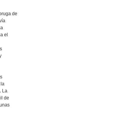
 oruga de
vía
ca
a el
s
y
es
 la
. La
il de
gunas