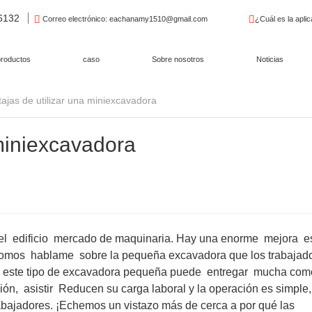
96132
Correo electrónico
: eachanamy1510@gmail.com
¿Cuál es la apli
productos
caso
Sobre nosotros
Noticias
tajas de utilizar una miniexcavadora
 miniexcavadora
el
edificio
mercado de maquinaria. Hay una enorme
mejora
e
somos
hablame
sobre la pequeña excavadora que los trabajad
e este tipo de excavadora pequeña puede
entregar
mucha com
ión,
asistir
Reducen su carga laboral y la operación es simple,
abajadores. ¡Echemos un vistazo más de cerca a por qué las