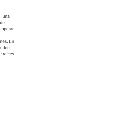
.
una
 de
e operar
nes. En
ueden
 raíces.