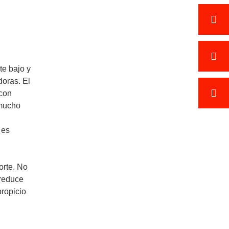
te bajo y
doras. El
 con
 mucho
 es
orte. No
 reduce
propicio