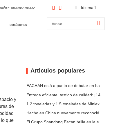
Idioma
cación?
: +8618953796132
contáctenos
Articulos populares
EACHAN está a punto de debutar en bauma CHINA 2026, presentando innovadores logros en maquinaria de construcción pequeña en Shanghái
Entrega eficiente, testigo de calidad: ¡14 miniexcavadoras de 1.8 toneladas han sido enviadas con éxito!
spacio y
1.2 toneladas y 1.5 toneladas de Miniexcavadoras Enviadas en Contenedores Hoy
ores de
Hecho en China nuevamente reconocido por el mercado alemán: cargador telescópico YC-180T, muy elogiado por los clientes
odidad
 lo que
El Grupo Shandong Eacan brilla en la exposición de Hungría