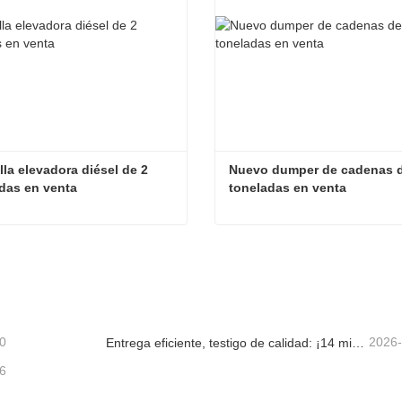
lla elevadora diésel de 2 
Nuevo dumper de cadenas de
das en venta
toneladas en venta
Carretilla elevadora diésel de 2 toneladas en venta
tacta ahora
Contacta ahora
0
2026
Entrega eficiente, testigo de calidad: ¡14 miniexcavadoras de 1.8 toneladas han sido enviadas con éxito!
6