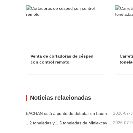
Venta de cortadoras de césped 
Carreti
con control remoto
tonela
Venta de cortadoras de césped con control remoto
Contacta ahora
Con
Noticias relacionadas
2026-07-3
EACHAN está a punto de debutar en bauma CHINA 2026, presentando innovadores logros en maquinaria de construcción pequeña en Shanghái
2026-07-0
1.2 toneladas y 1.5 toneladas de Miniexcavadoras Enviadas en Contenedores Hoy