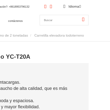
Idioma
cación?
: +8618953796132
contáctenos
eno de 2 toneladas
Carretilla elevadora todoterreno
eno YC-T20A
ontacargas.
caucho de alta calidad, que es más
moda y espaciosa.
y mayor flexibilidad.