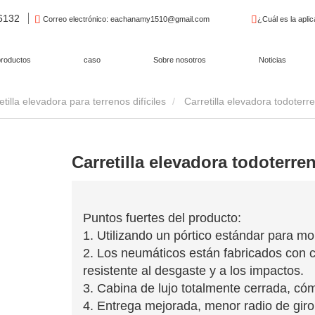
96132
Correo electrónico
: eachanamy1510@gmail.com
¿Cuál es la apli
productos
caso
Sobre nosotros
Noticias
etilla elevadora para terrenos difíciles
Carretilla elevadora todoterr
Carretilla elevadora todoterr
Puntos fuertes del producto:
1. Utilizando un pórtico estándar para m
2. Los neumáticos están fabricados con 
resistente al desgaste y a los impactos.
3. Cabina de lujo totalmente cerrada, có
4. Entrega mejorada, menor radio de giro 