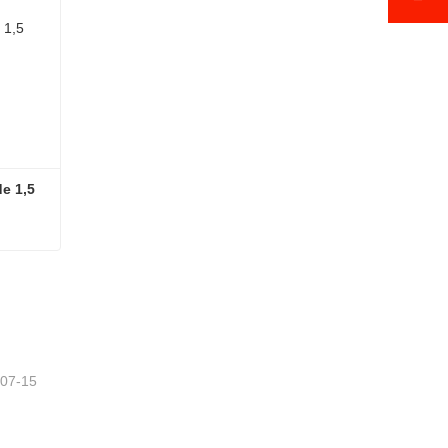
 1,5 
Nuevo dumper de cadenas de 1,5 toneladas en venta
-07-15