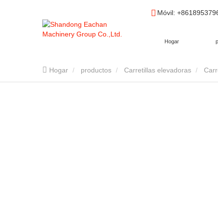
Móvil
: +86189537
Hogar
Hogar
productos
Carretillas elevadoras
Carr
YC-T20A