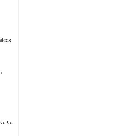
áticos
o
 carga