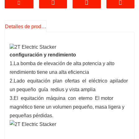
magnético permanente tiene un volumen
pequeño, masa ligera y pérdidas pequeñas.
Detalles de producto
configuración y rendimiento
1.La bomba de elevación de alta potencia y alto
rendimiento tiene una alta eficiencia
2.Lado
equitación
plan
ofertas
el
eléctrico
apilador
un pequeño
guía
redius y vista amplia
3.El
equitación
máquina
con
eterno
El motor
magnético tiene un volumen pequeño, masa ligera y
pequeñas pérdidas.