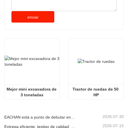
enviar
Mejor mini excavadora de 
Tractor de ruedas de 50 
3 toneladas
HP
2026-07-30
EACHAN está a punto de debutar en bauma CHINA 2026, presentando innovadores logros en maquinaria de construcción pequeña en Shanghái
2026-07-15
Entrega eficiente, testigo de calidad: ¡14 miniexcavadoras de 1.8 toneladas han sido enviadas con éxito!