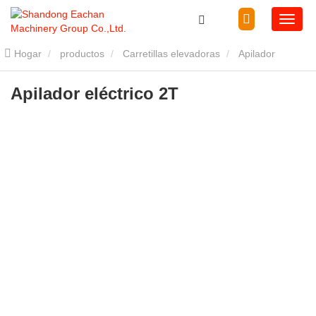
Hogar
productos
Carretillas elevadoras
Apilador
eléctrico
Apilador eléctrico de 2000 kg.
Apilador eléctrico 2T
Apilador eléctrico 2T