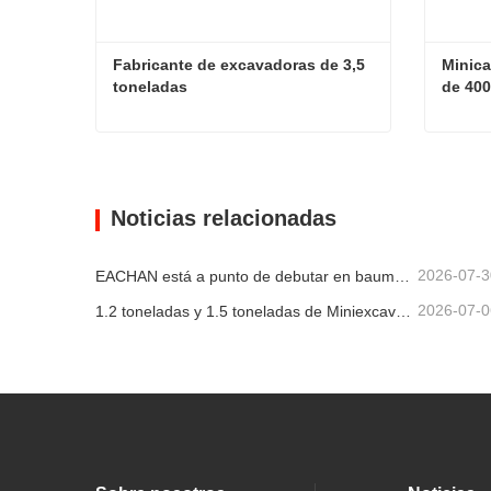
Fabricante de excavadoras de 3,5 
Minica
toneladas
de 400
Fabricante de excavadoras de 3,5 toneladas
Contacta ahora
Con
Noticias relacionadas
2026-07-3
EACHAN está a punto de debutar en bauma CHINA 2026, presentando innovadores logros en maquinaria de construcción pequeña en Shanghái
2026-07-0
1.2 toneladas y 1.5 toneladas de Miniexcavadoras Enviadas en Contenedores Hoy