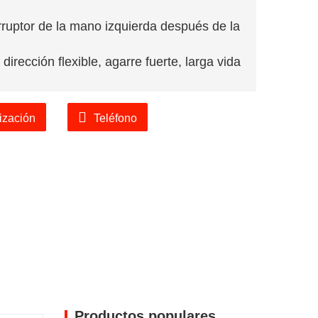
erruptor de la mano izquierda después de la
 dirección flexible, agarre fuerte, larga vida
ales, taller de almacén, construcción de
ización
Teléfono
equipo le dará la mejor solución.
Productos populares