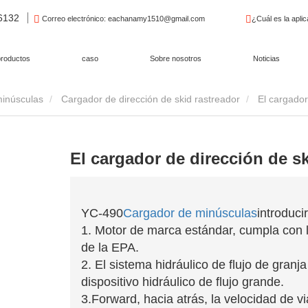
96132
Correo electrónico
: eachanamy1510@gmail.com
¿Cuál es la apli
productos
caso
Sobre nosotros
Noticias
inúsculas
Cargador de dirección de skid rastreador
El cargador
El cargador de dirección de s
YC-490
Cargador de minúsculas
introducir
1. Motor de marca estándar, cumpla con 
de la EPA.
2. El sistema hidráulico de flujo de granj
dispositivo hidráulico de flujo grande.
3.Forward, hacia atrás, la velocidad de v