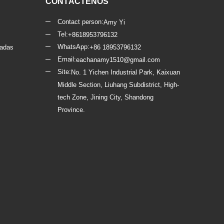
CONTÁCTENOS
Contact person:
Amy Yi
Tel:
+8618953796132
WhatsApp:
ladas
+86 18953796132
Email:
eachanamy1510@gmail.com
Site:
No. 1 Yichen Industrial Park, Kaixuan
Middle Section, Liuhang Subdistrict, High-
tech Zone, Jining City, Shandong
Province.