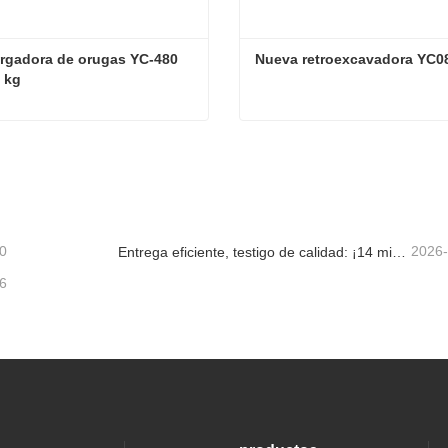
rgadora de orugas YC-480 
Nueva retroexcavadora YC0
 kg
Minicargadora de orugas YC-480 de 400 kg
Nueva retroexcavadora YC
tacta ahora
Contacta ahora
0
2026
Entrega eficiente, testigo de calidad: ¡14 miniexcavadoras de 1.8 toneladas han sido enviadas con éxito!
6