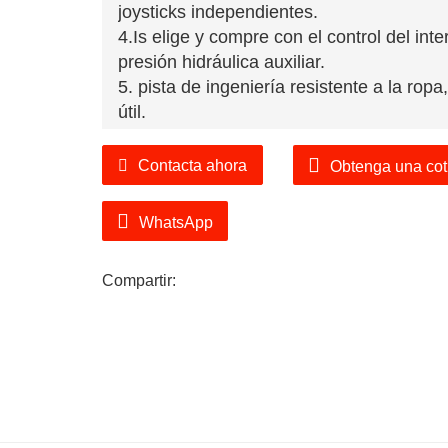
joysticks independientes.
4.Is elige y compre con el control del int
presión hidráulica auxiliar.
5. pista de ingeniería resistente a la ropa,
útil.
6. Entorno aplicado: sótano, cría de anim
ingeniería, mina, parque industrial.
Contacta ahora
Obtenga una cot
7.
Contáctenos
Inmediatamente, y nuestro 
WhatsApp
Compartir: