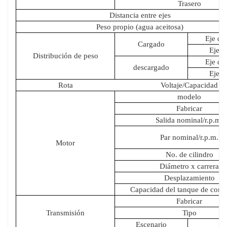
Trasero
Distancia entre ejes
Peso propio (agua aceitosa)
Eje de
Cargado
Eje t
Distribución de peso
Eje de
descargado
Eje t
Rota
Voltaje/Capacidad
modelo
Fabricar
Salida nominal/r.p.m.
Par nominal/r.p.m.
Motor
No. de cilindro
Diámetro x carrera
Desplazamiento
Capacidad del tanque de comb
Fabricar
Transmisión
Tipo
Escenario
F