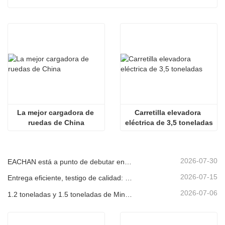
La mejor cargadora de 
Carretilla elevadora 
ruedas de China
eléctrica de 3,5 toneladas
2026-07-30
EACHAN está a punto de debutar en bauma CHINA 2026, presentando innovadores logros en maquinaria de construcción pequeña en Shanghái
2026-07-15
Entrega eficiente, testigo de calidad: ¡14 miniexcavadoras de 1.8 toneladas han sido enviadas con éxito!
2026-07-06
1.2 toneladas y 1.5 toneladas de Miniexcavadoras Enviadas en Contenedores Hoy