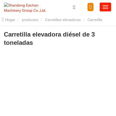
Hogar
productos
Carretillas elevadoras
Carretilla
elevadora diésel
Carretilla elevadora diésel de 3 toneladas
Carretilla elevadora diésel de 3
toneladas