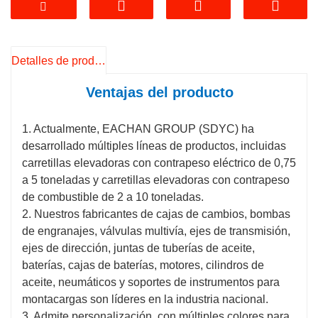
fallos del vehículo. Además, sus múltiples
equipos auxiliares garantizan la fiabilidad del
sistema.
Detalles de producto
Configuración opcional
1. Opciones de motor: marcas reconocidas que
Ventajas del producto
cumplen con los estándares de emisiones
chinos, europeos y estadounidenses.
1. Actualmente, EACHAN GROUP (SDYC) ha
3. Desplazador lateral y localizador de horquilla
desarrollado múltiples líneas de productos, incluidas
opcionales.
carretillas elevadoras con contrapeso eléctrico de 0,75
2. Admite personalización de marcos de puertas
a 5 toneladas y carretillas elevadoras con contrapeso
de entre 3 y 7,5 metros.
de combustible de 2 a 10 toneladas.
4. Proporcionar neumáticos sólidos e inflables.
2. Nuestros fabricantes de cajas de cambios, bombas
de engranajes, válvulas multivía, ejes de transmisión,
ejes de dirección, juntas de tuberías de aceite,
baterías, cajas de baterías, motores, cilindros de
aceite, neumáticos y soportes de instrumentos para
montacargas son líderes en la industria nacional.
3. Admite personalización, con múltiples colores para